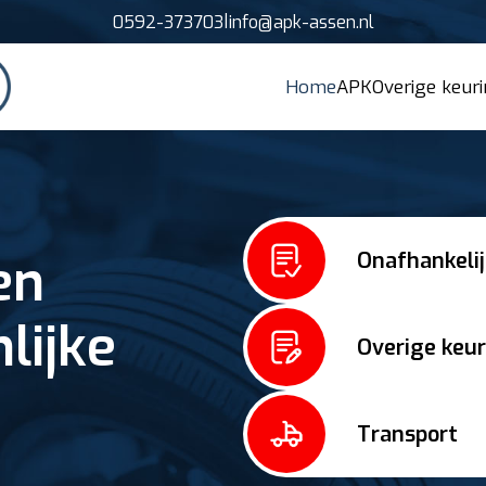
|
0592-373703
info@apk-assen.nl
Home
APK
Overige keur
Onafhankelij
een
lijke
Overige keu
g
Transport