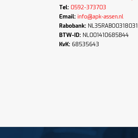
Tel:
0592-373703
Email:
info@apk-assen.nl
Rabobank:
NL35RABO0318031
BTW-ID:
NL001410685B44
KvK:
68535643