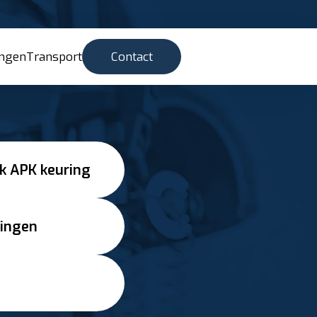
ingen
Transport
Contact
k APK keuring
ringen