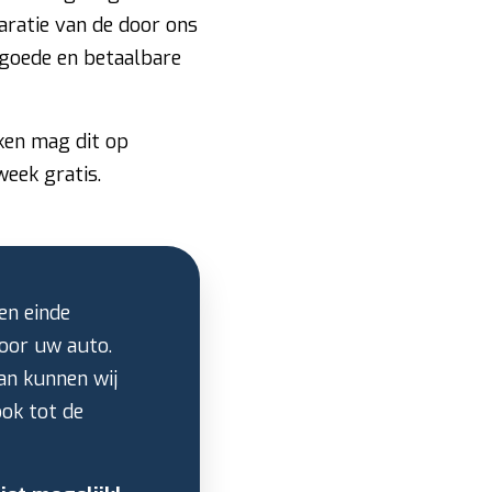
paratie van de door ons
goede en betaalbare
jken mag dit op
week gratis.
en einde
voor uw auto.
an kunnen wij
ok tot de