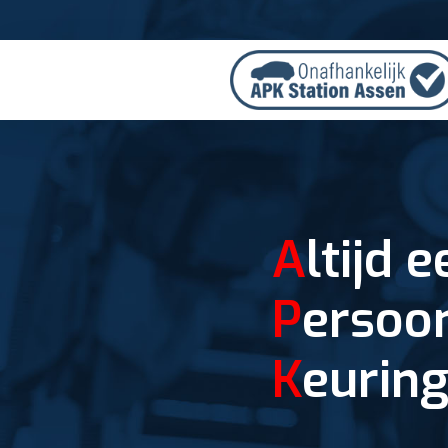
A
ltijd 
P
ersoon
K
eurin